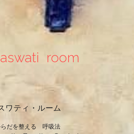
raswati  room
スワティ・ルーム
からだを整える　呼吸法