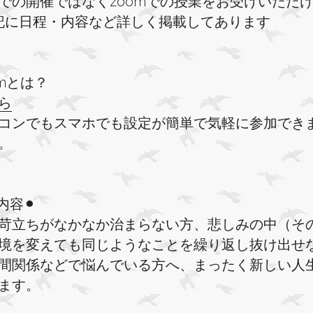
での開催ではなくzoomでの授業をお受けいただ
記に日程・内容など詳しく掲
載し
てあります
omとは？
ら
コンでもスマホでも設定が簡単で気軽に参加できます
。
内容⚫︎
苛立ちがなかなか治まらない方、悲しみの中（そ
境を変えても同じようなことを繰り返し抜け出せ
間関係などで悩んでいる方へ、まったく新しい人
ます。