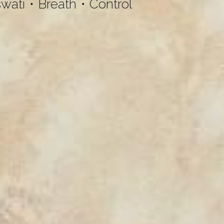
swati・Breath・Control