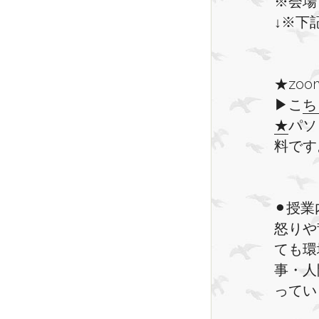
※会場
↓
※下
★zo
▶︎こ
ち
★
パソ
料です
⚫︎授業
怒りや
ても環
事・人
ってい