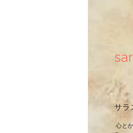
sa
サラ
 心と