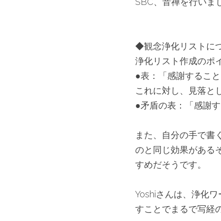
SBC、音禅を行いま
◆観念浄化リストに
浄化リスト作成のポ
●表：「感謝するこ
これに対し、見落と
●矛盾の表：「感謝
また、自分の手で書
のと同じ効果がある
すめだそうです。
Yoshiさんは、浄
すことでまるで写経