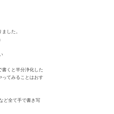
りました。
」
い
で書くと半分浄化した
やってみることはおす
トなど全て手で書き写