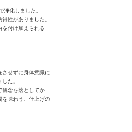
なで浄化しました。
納得性がありました。
由を付け加えられる
。
在させずに身体意識に
ました。
で観念を落としてか
間を味わう、仕上げの