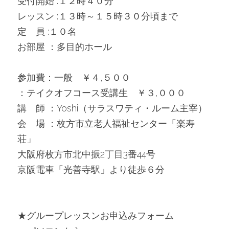
受付開始 :１２時４０分
レッスン :１３時～１５時３０分頃まで
定　員 :１０名
お部屋 ：多目的ホール
参加費：一般　￥４,５００
：テイクオフコース受講生　￥３,０００
講　師 ：Yoshi（サラスワティ・ルーム主宰）
会　場 ：枚方市立老人福祉センター「楽寿
荘」
大阪府枚方市北中振2丁目3番44号
京阪電車「光善寺駅」より徒歩６分
★グループレッスンお申込みフォーム