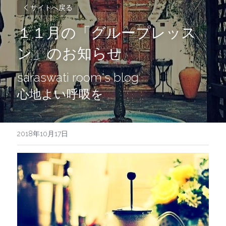
サイトへ戻る
１１月の「グループレッス
ン」のお知らせ
saraswati room's blog
心地よい呼吸を
2018年10月17日