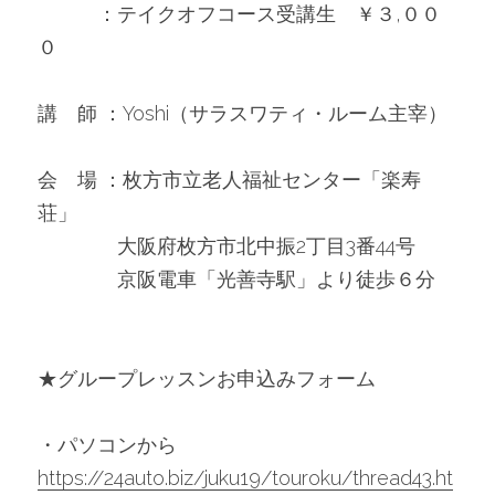
　　　：テイクオフコース受講生　￥３,００
０
講　師 ：Yoshi（サラスワティ・ルーム主宰）
会　場 ：枚方市立老人福祉センター「楽寿
荘」
　　　　大阪府枚方市北中振2丁目3番44号
　　　　京阪電車「光善寺駅」より徒歩６分
★グループレッスンお申込みフォーム
・パソコンから　
https://24auto.biz/juku19/touroku/thread43.ht