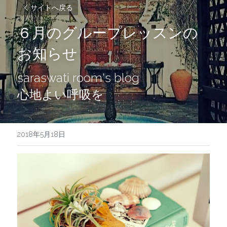
サイトへ戻る
６月のグループレッスンの
お知らせ
saraswati room's blog
心地よい呼吸を
2018年5月18日