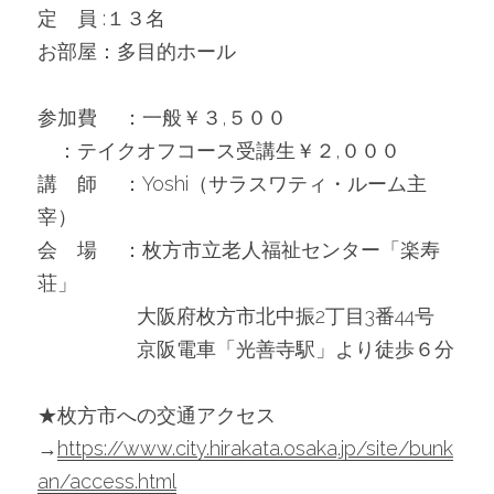
定　員 :１３名
お部屋：多目的ホール
参加費 　：一般￥３,５００
　：テイクオフコース受講生￥２,０００
講　師 　：Yoshi（サラスワティ・ルーム主
宰）
会　場 　：枚方市立老人福祉センター「楽寿
荘」
　　　　　大阪府枚方市北中振2丁目3番44号
　　　　　京阪電車「光善寺駅」より徒歩６分
★枚方市への交通アクセス
→
https://www.city.hirakata.osaka.jp/site/bunk
an/access.html