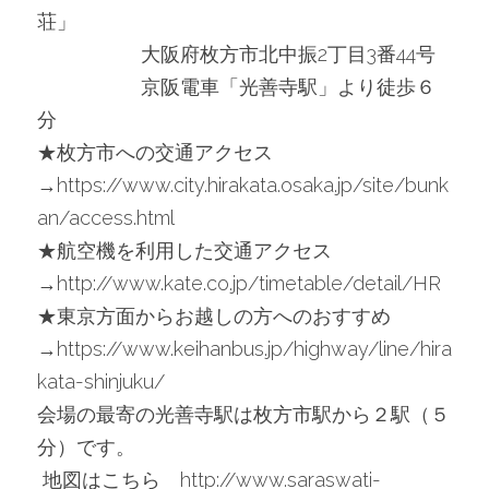
荘」
 　　　　　大阪府枚方市北中振2丁目3番44号
 　　　　　京阪電車「光善寺駅」より徒歩６
分
★枚方市への交通アクセス
→https://www.city.hirakata.osaka.jp/site/bunk
an/access.html
★航空機を利用した交通アクセス
→http://www.kate.co.jp/timetable/detail/HR
★東京方面からお越しの方へのおすすめ
→https://www.keihanbus.jp/highway/line/hira
kata-shinjuku/
会場の最寄の光善寺駅は枚方市駅から２駅（５
分）です。
 地図はこちら　
http://www.saraswati-