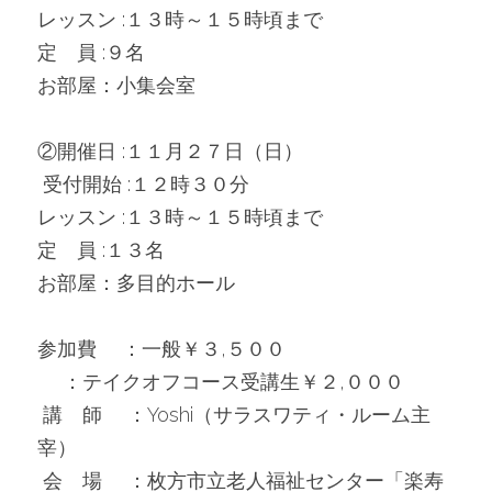
レッスン :１３時～１５時頃まで
定　員 :９名
お部屋：小集会室
②開催日 :１１月２７日（日）
 受付開始 :１２時３０分
レッスン :１３時～１５時頃まで
定　員 :１３名
お部屋：多目的ホール
参加費 　：一般￥３,５００
 　：テイクオフコース受講生￥２,０００
 講　師 　：Yoshi（サラスワティ・ルーム主
宰）
 会　場 　：枚方市立老人福祉センター「楽寿