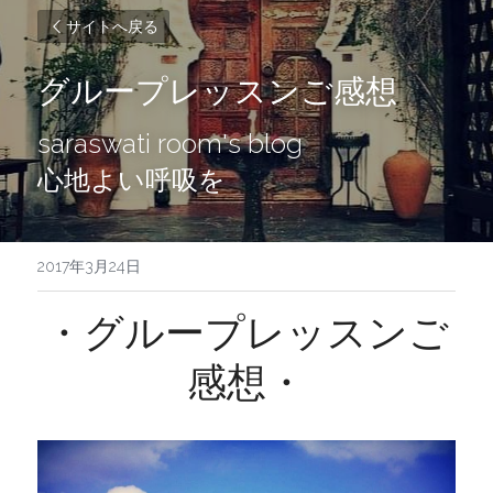
サイトへ戻る
グループレッスンご感想
saraswati room's blog
心地よい呼吸を
2017年3月24日
・グループレッスンご
感想・